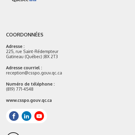
COORDONNÉES
Adresse :
225, rue Saint-Rédempteur
Gatineau (Québec) J8X 2T3
Adresse courriel :
reception@csspo.gouv.qc.ca
Numéro de téléphone :
(819) 771-4548
Site
www.csspo.gouv.qc.ca
web
:
Facebook
LinkedIn
Youtube