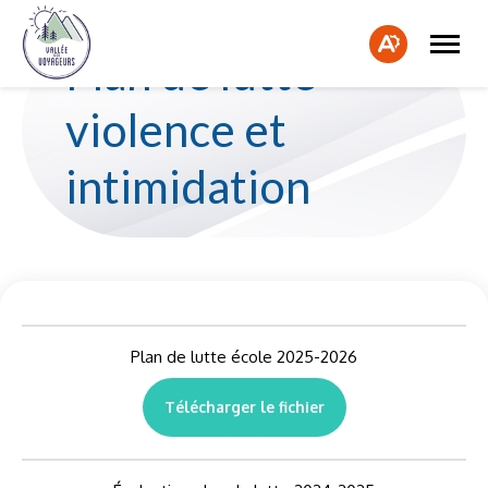
Ouvrir
Fe
la
Ouvrir
Plan de lutte –
naviga
la
la
du
barre
bar
site
d'accessibilité.
violence et
d'a
intimidation
Plan de lutte école 2025-2026
Télécharger le fichier