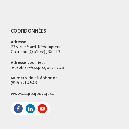
COORDONNÉES
Adresse :
225, rue Saint-Rédempteur
Gatineau (Québec) J8X 2T3
Adresse courriel :
reception@csspo.gouv.qc.ca
Numéro de téléphone :
(819) 771-4548
Site
www.csspo.gouv.qc.ca
web
:
Facebook
LinkedIn
Youtube