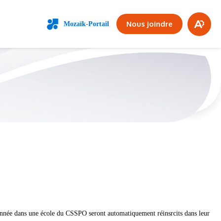
VIE SCOLAIRE
Fe
Nous joindre
Mozaïk-Portail
Ouvrir
la
la
bar
barre
d'access
d'a
 année dans une école du CSSPO seront automatiquement réinsrcits dans leur