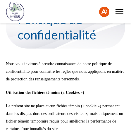
Ouvrir
Fe
la
Ouvrir
Politique de
naviga
la
la
du
barre
bar
site
d'accessibilité.
confidentialité
d'a
Nous vous invitons à prendre connaissance de notre politique de
confidentialité pour connaître les règles que nous appliquons en matière
de protection des renseignements personnels.
Utilisation des fichiers témoins (« Cookies »)
Le présent site ne place aucun fichier témoin (« cookie ») permanent
dans les disques durs des ordinateurs des visiteurs, mais uniquement un
fichier témoin temporaire requis pour améliorer la performance de
certaines fonctionnalités du site.