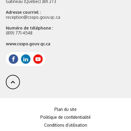
Gatineau (Québec) J8X 2T3
Adresse courriel :
reception@csspo.gouv.qc.ca
Numéro de téléphone :
(819) 771-4548
Site
www.csspo.gouv.qc.ca
web
:
Facebook
LinkedIn
Youtube
Plan du site
Politique de confidentialité
Conditions d’utilisation