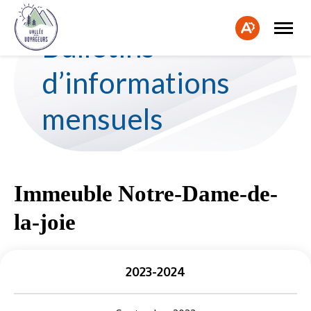
Ouvrir
Fe
la
Ouvrir
Bulletins
naviga
la
la
du
barre
bar
site
d'accessibilité.
d’informations
d'a
mensuels
Immeuble Notre-Dame-de-
la-joie
2023-2024