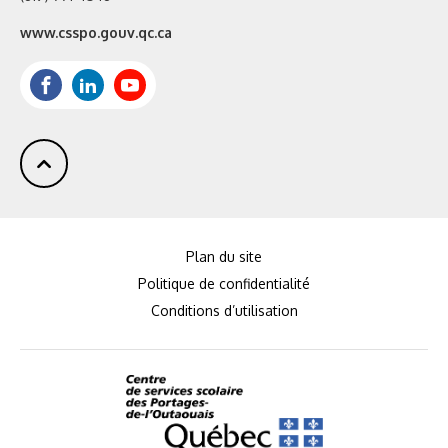
Site
www.csspo.gouv.qc.ca
web
:
Facebook
LinkedIn
Youtube
Plan du site
Politique de confidentialité
Conditions d’utilisation